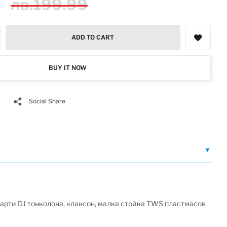
9
лв.
199.99
ADD TO CART
BUY IT NOW
Social Share
арти DJ тонколона, клаксон, малка стойка TWS пластмасов