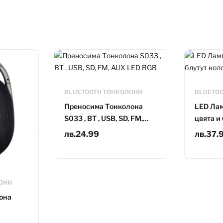
BLUETOOTH ТОНКОЛОНИ
BLUETO
Преносима Tонколона
LED Лам
S033 , BT , USB, SD, FM,
цвята и
AUX LED RGB
дистан
лв.
24.99
лв.
37.
ОНИ
она