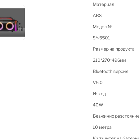
Материал
ABS
Модел №
SY-5501
Размер на продукта
210*270*496мм
Bluetooth версия
V5.0
Изход
40W
Безжично разстояни
10 метра
Капацитет на батери