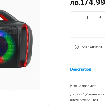
лв.
174.9
-
+
Ask a Question
Description
Име на продукта
Двойна 5,25-инчова п
високоговорител