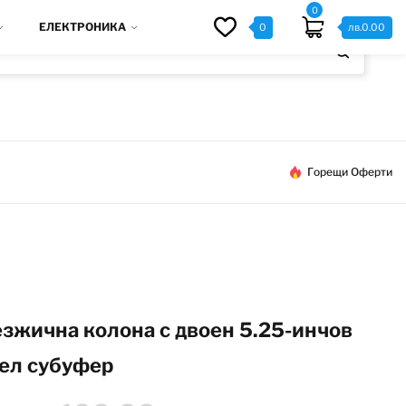
0
ЕЛЕКТРОНИКА
0
лв.
0.00
Горещи Оферти
зжична колона с двоен 5.25-инчов
ел субуфер