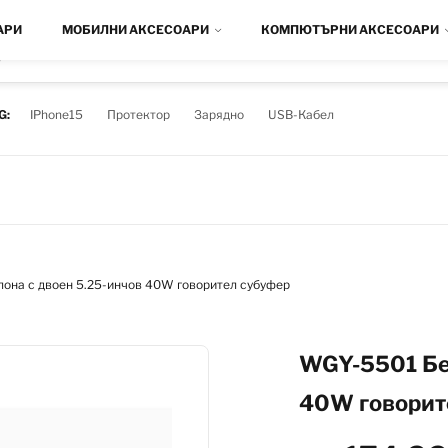
АРИ
МОБИЛНИ АКСЕСОАРИ
КОМПЮТЪРНИ АКСЕСОАРИ
D
G:
IPhone15
Протектор
Зарядно
USB-Кабел
она с двоен 5.25-инчов 40W говорител субуфер
WGY-5501 Бе
40W говорит