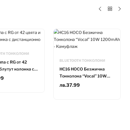
OTH ТОНКОЛОНИ
BLUETOOTH ТОНКОЛОНИ
па с RG от 42
 блутут колонка с
HC16 HOCO Безжична
ционно
Тонколона “Vocal” 10W
99
1200mAh - Камуфлаж
лв.
37.99