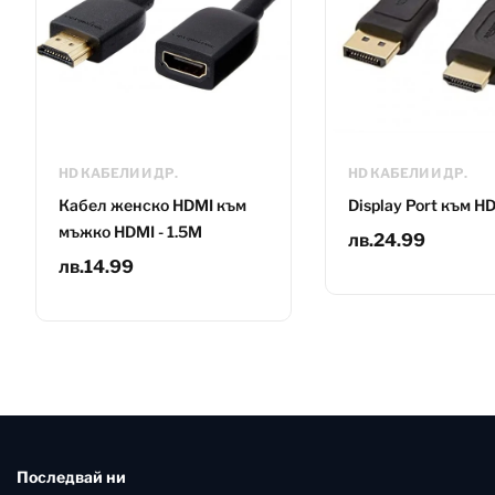
HD КАБЕЛИ И ДР.
HD КАБЕЛИ И ДР.
Кабел женско HDMI към
Display Port към H
мъжко HDMI - 1.5M
лв.
24.99
лв.
14.99
Последвай ни