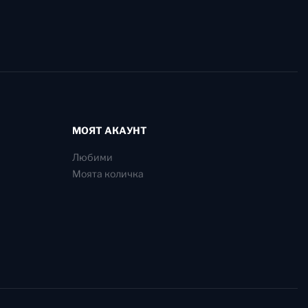
МОЯТ АКАУНТ
Любими
Моята количка