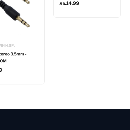
лв.
14.99
ЛИ И ДР.
tereo 3.5mm -
10M
9