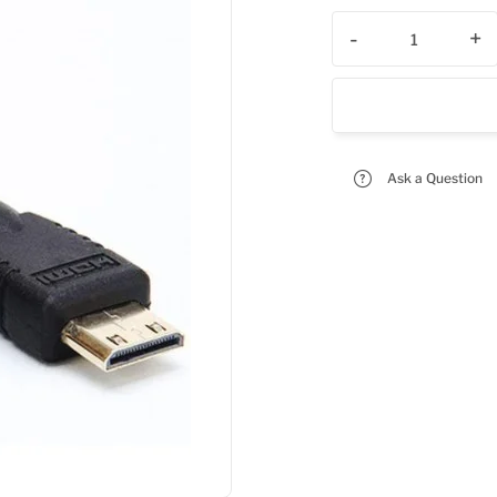
-
+
Ask a Question