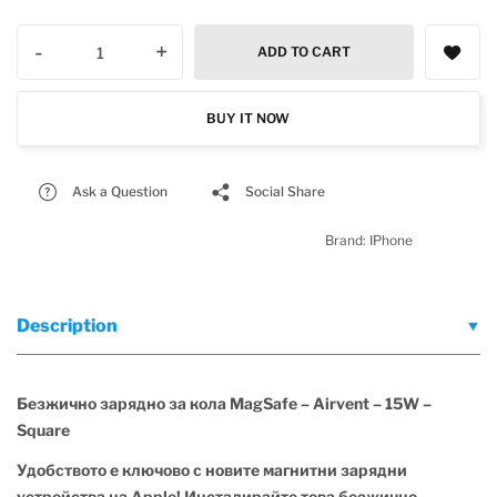
-
+
ADD TO CART
BUY IT NOW
Ask a Question
Social Share
Brand:
IPhone
Description
Безжично зарядно за кола MagSafe – Airvent – 15W –
Square
Удобството е ключово с новите магнитни зарядни
устройства на Apple! Инсталирайте това безжично