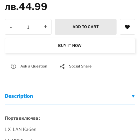
лв.
44.99
-
+
ADD TO CART
BUY IT NOW
Ask a Question
Social Share
Description
Порта включва :
1 X LAN Кабел