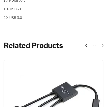
1 X HDMI port
1 X USB – C
2 X USB 3.0
Related Products