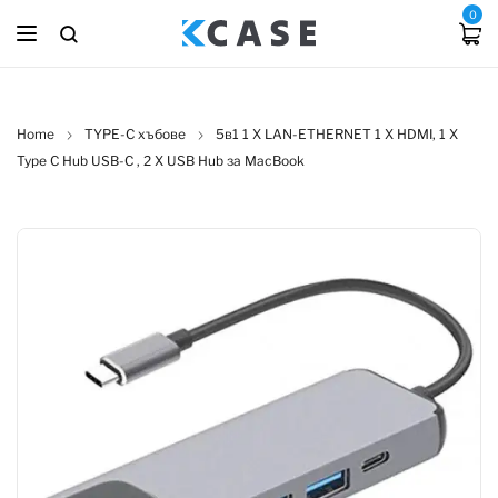
0
Home
TYPE-C хъбове
5в1 1 X LAN-ETHERNET 1 X HDMI, 1 X
Type C Hub USB-C , 2 X USB Hub за MacBook