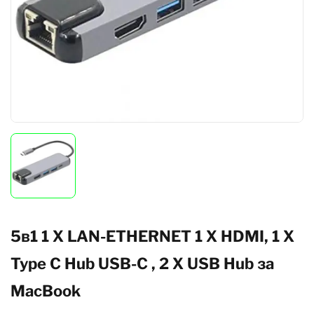
5в1 1 X LAN-ETHERNET 1 X HDMI, 1 X
Type C Hub USB-C , 2 X USB Hub за
MacBook