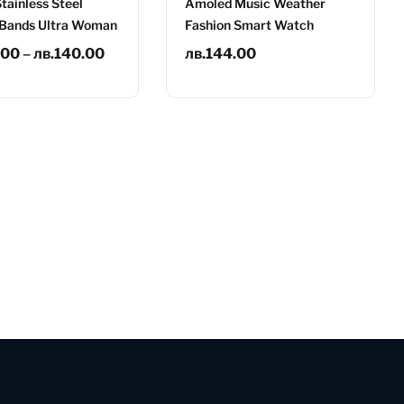
tainless Steel
Amoled Music Weather
Bands Ultra Woman
Fashion Smart Watch
.00
–
лв.
140.00
лв.
144.00