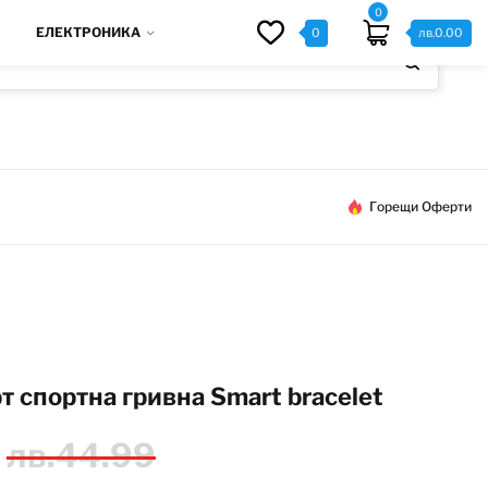
0
ЕЛЕКТРОНИКА
0
лв.
0.00
Горещи Оферти
т спортна гривна Smart bracelet
лв.
44.99