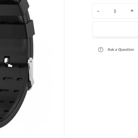
-
+
Ask a Question