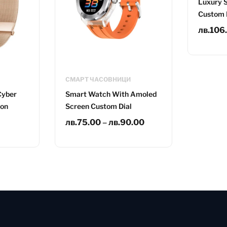
Luxury S
Custom 
лв.
106
СМАРТ ЧАСОВНИЦИ
Cyber
Smart Watch With Amoled
ion
Screen Custom Dial
лв.
75.00
–
лв.
90.00