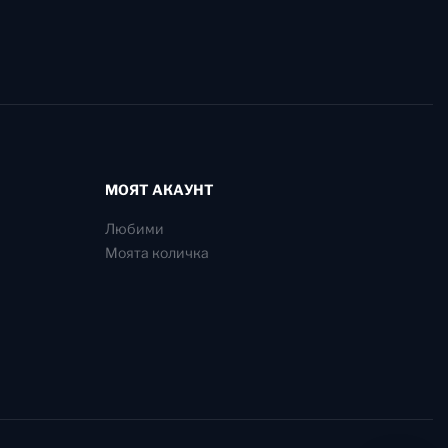
МОЯТ АКАУНТ
Любими
Моята количка