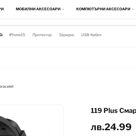
РИ
МОБИЛНИ АКСЕСОАРИ
КОМПЮТЪРНИ АКСЕСОАРИ
D
G:
IPhone15
Протектор
Зарядно
USB-Кабел
bracelet
119 Plus Смар
лв.
24.99