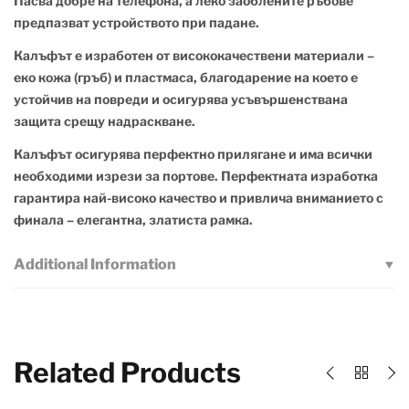
Пасва добре на телефона, а леко заоблените ръбове
предпазват устройството при падане.
Калъфът е изработен от висококачествени материали –
еко кожа (гръб) и пластмаса, благодарение на което е
устойчив на повреди и осигурява усъвършенствана
защита срещу надраскване.
Калъфът осигурява перфектно прилягане и има всички
необходими изрези за портове. Перфектната изработка
гарантира най-високо качество и привлича вниманието с
финала – елегантна, златиста рамка.
Additional Information
Related Products