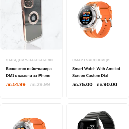
ЗАРЯДНИ У-ВА И КАБЕЛИ
СМАРТ ЧАСОВНИЦИ
Безцветен кейс+камера
Smart Watch With Amoled
DM1 с камъни за iPhone
Screen Custom Dial
лв.
14.99
лв.
29.99
лв.
75.00
–
лв.
90.00