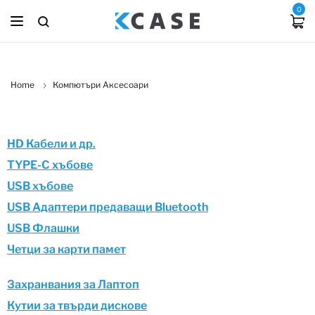
0
Home
Компютъри Аксесоари
HD Кабели и др.
TYPE-C хъбове
USB xъбове
USB Адаптери предаващи Bluetooth
USB Флашки
Четци за карти памет
Захранвания за Лаптоп
Кутии за твърди дискове